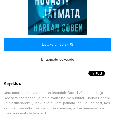
Seiklusjutud
Tervis ja elustiil
Lisa korvi (20.24 €)
E-raamatu eelvaade
Kirjeldus
Unustamatu põnevusromaan ühendab Oscari võitnud näitleja
Reese Witherspooni ja rahvusvahelise menuautori Harlan Cobeni
jutuvestmisande. „Lahkunud hüvasti jätmata“ on lugu naisest, kes
satub surmaohtliku vandenõu keskmesse, ja tõe päevavalgele
tulek võib maksta talle kõik.