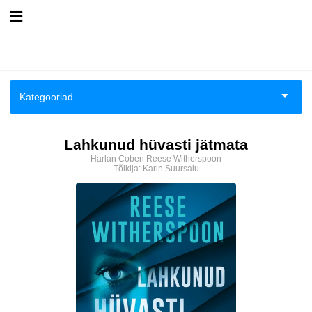
Esileht
Logi sisse
Kategooriad
Kuidas osta
Biograafiad ja memuaarid
Lahkunud hüvasti jätmata
Kuidas lugeda
Harlan Coben
Reese Witherspoon
Eneseabi ja vaimsus
Tõlkija:
Karin Suursalu
Ilukirjandus
Kriminaalromaanid ja põnevikud
Loodus
Romantika