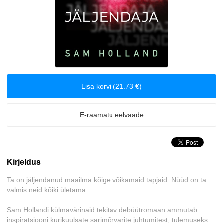
Seiklusjutud
Tervis ja elustiil
Lisa korvi (21.73 €)
E-raamatu eelvaade
Kirjeldus
Ta on jäljendanud maailma kõige võikamaid tapjaid. Nüüd on ta
valmis neid kõiki ületama …
Sam Hollandi külmavärinaid tekitav debüütromaan ammutab
inspiratsiooni kurikuulsate sarimõrvarite juhtumitest, tulemuseks