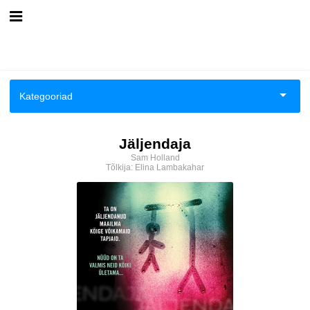
Esileht
Logi sisse
Kategooriad
Kuidas osta
Biograafiad ja memuaarid
Jäljendaja
Kuidas lugeda
Sam Holland
Eneseabi ja vaimsus
Tõlkija:
Elina Lambakahar
Ilukirjandus
Kriminaalromaanid ja põnevikud
Loodus
Romantika