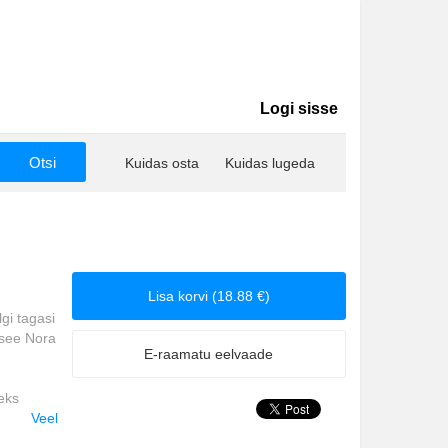
Logi sisse
Kuidas osta
Kuidas lugeda
Lisa korvi (18.88 €)
lgi tagasi
 see Nora
E-raamatu eelvaade
eks
Veel