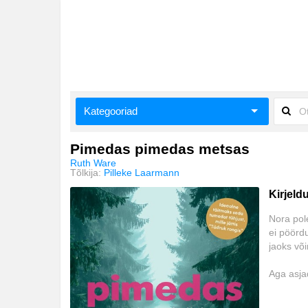
Kategooriad
Biograafiad ja memuaarid
Pimedas pimedas metsas
Ruth Ware
Eneseabi ja vaimsus
Tõlkija:
Pilleke Laarmann
Kirjeld
Ilukirjandus
Nora pole
Kriminaalromaanid ja põnevikud
ei pöördu
jaoks või
Loodus
Aga asja
Romantika
jääda.
Seiklusjutud