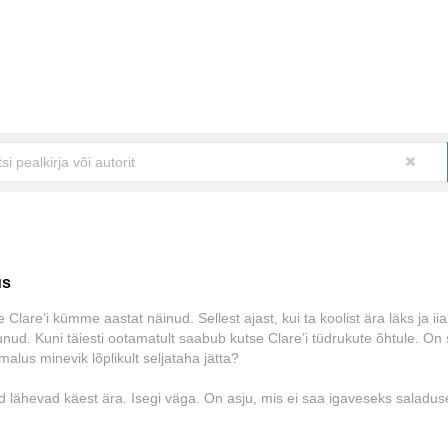
us
 Clare’i kümme aastat näinud. Sellest ajast, kui ta koolist ära läks ja iia
nud. Kuni täiesti ootamatult saabub kutse Clare’i tüdrukute õhtule. On
malus minevik lõplikult seljataha jätta?
d lähevad käest ära. Isegi väga. On asju, mis ei saa igaveseks saladus